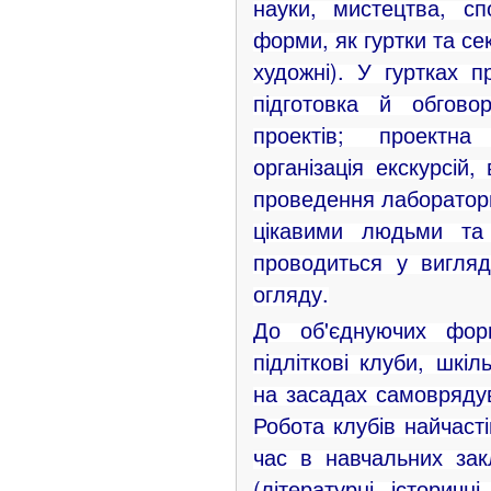
науки, мистецтва, сп
форми, як гуртки та сек
художні). У гуртках п
підготовка й обгово
проектів; проектн
організація екскурсій,
проведення лабораторни
цікавими людьми та 
проводиться у вигляді
огляду.
До об'єднуючих форм
підліткові клуби, шкіл
на засадах самоврядув
Робота клубів найчаст
час в навчальних зак
(літературні, історичні