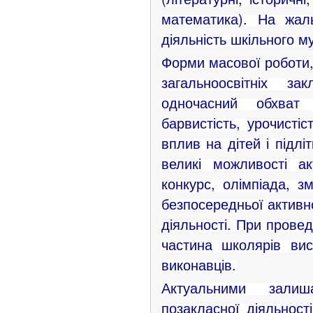
математика). На жа
діяльність шкільного м
Форми масової роботи,
загальноосвітніх з
одночасний обхват 
барвистість, урочистіс
вплив на дітей і підлі
великі можливості акт
конкурс, олімпіада, з
безпосередньої активн
діяльності. При провед
частина школярів вист
виконавців.
Актуальними зали
позакласної діяльності