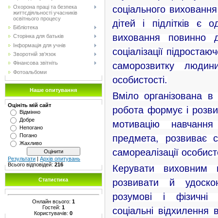
соціального виховання
Охорона праці та безпека
життєдіяльності учасників
освітнього процесу
дітей і підлітків є о
Бібліотека
виховання повинно д
Сторінка для батьків
Інформація для учнів
соціалізації підростаю
Зворотній зв'язок
саморозвитку людини
Фінансова звітніть
Фотоальбоми
особистості.
Наше опитування
Вміло організована в
Оцініть мій сайт
робота формує і розви
Відмінно
мотивацію навчання
Добре
Непогано
предмета, розвиває с
Погано
Жахливо
самореалізації особист
Результати
|
Архів опитувань
Керувати виховним 
Всього відповідей:
216
розвивати й удоско
Статистика
розумові і фізичні 
Онлайн всього:
1
соціальні відхилення в
Гостей:
1
Користувачів:
0