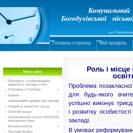
Комунальний з
Богодухівської міськ
вул. Первухінськ
Головна сторінка
Мій профіль
Роль і місце
Меню сайту
освіт
Прозорість та інформаційна
Проблема позакласної
відкритість закладу освіти
ГОЛОВНА СТОРІНКА
для будь-якого вчит
Новини
успішно виконує триєд
Інформаційна довідка про заклад
Наявність вакантних посад
і розвитку особистост
Освітній процес
Організований початок 2022/2023
закладі.
навчального року
Виховна робота
В умовах реформуванн
Протидія булінгу