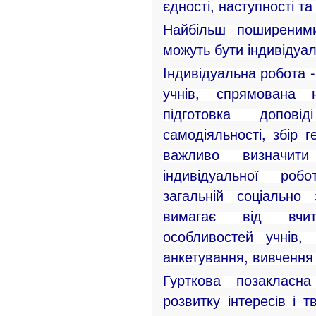
єдності, наступності та
Найбільш поширеним
можуть бути індивідуаль
Індивідуальна робота -
учнів, спрямована 
підготовка допов
самодіяльності, збір 
важливо визначит
індивідуальної ро
загальній соціально 
вимагає від вчите
особливостей учнів,
анкетування, вивчення ї
Гурткова позакласн
розвитку інтересів і т